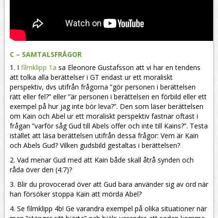
C – SAMTALSFRÅGOR
1. I
filmklipp 1a
sa Eleonore Gustafsson att vi har en tendens
att tolka alla berättelser i GT endast ur ett moraliskt
perspektiv, dvs utifrån frågorna ”gör personen i berättelsen
rätt eller fel?” eller ”är personen i berättelsen en förbild eller ett
exempel på hur jag inte bör leva?”. Den som läser berättelsen
om Kain och Abel ur ett moraliskt perspektiv fastnar oftast i
frågan ”varför såg Gud till Abels offer och inte till Kains?”. Testa
istället att läsa berättelsen utifrån dessa frågor: Vem är Kain
och Abels Gud? Vilken gudsbild gestaltas i berättelsen?
2. Vad menar Gud med att Kain både skall åtrå synden och
råda över den (4:7)?
3. Blir du provocerad över att Gud bara använder sig av ord när
han försöker stoppa Kain att mörda Abel?
4. Se filmklipp 4b! Ge varandra exempel på olika situationer när