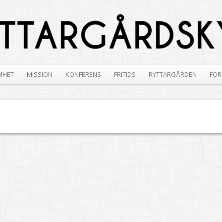
MHET
MISSION
KONFERENS
FRITIDS
RYTTARGÅRDEN
FÖR