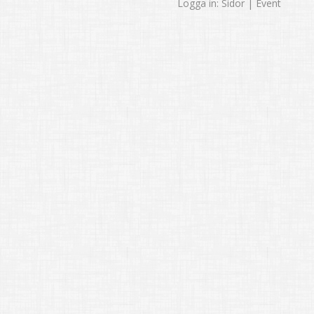
Logga in:
Sidor
|
Event