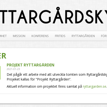
MHET
MISSION
KONFERENS
FRITIDS
RYTTARGÅRDEN
FÖR
ER
PROJEKT RYTTARGÅRDEN
2021-01-23
Det pågår ett arbete med att utveckla tomten som Ryttargårdsky
Projeket kallas för ”Projekt Ryttargården”.
Aktuell information om projektet finns samlat på
ryttargarden.se
.